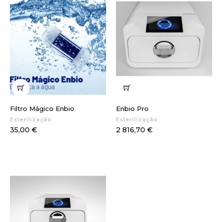
Filtro Mágico Enbio
Enbio Pro
Esterilização
Esterilização
Preço
Preço
35,00 €
2 816,70 €