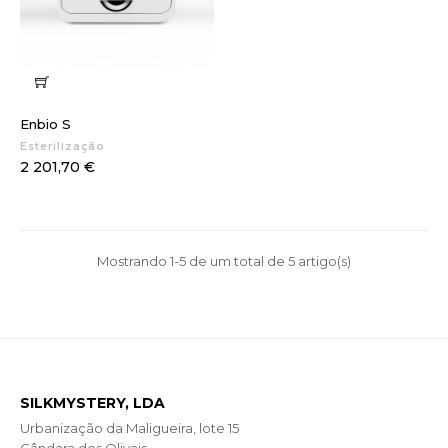
Enbio S
Esterilização
Preço
2 201,70 €
Mostrando 1-5 de um total de 5 artigo(s)
SILKMYSTERY, LDA
Urbanização da Maligueira, lote 15
Gândara dos Olivais