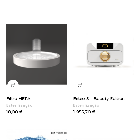
Filtro HEPA
Enbio S - Beauty Edition
Esterilização
Esterilização
Preço
Preço
18,00 €
1 955,70 €