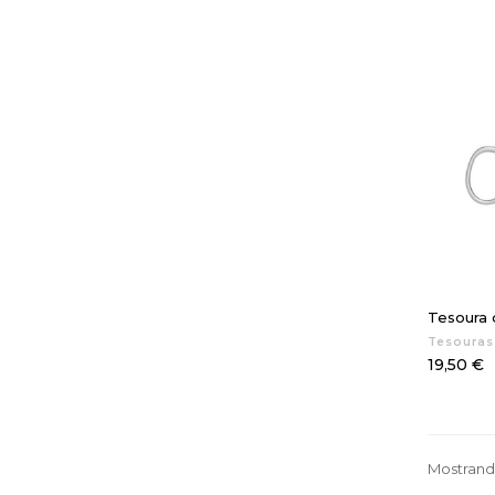
Tesoura d
Tesouras
Preço
19,50 €
Mostrando