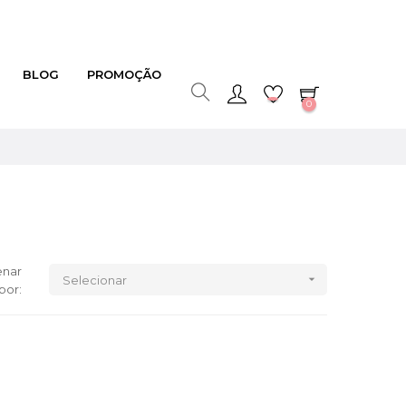
BLOG
PROMOÇÃO
0
nar

Selecionar
por: