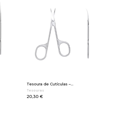
Tesoura de Cutículas –...
Tesouras
Preço
20,30 €