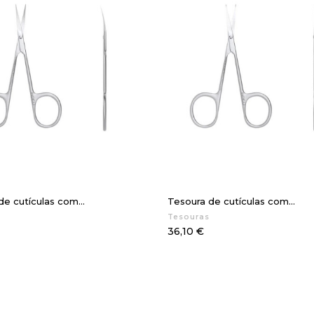
e cutículas com...
Tesoura de cutículas com...
Tesouras
Preço
36,10 €