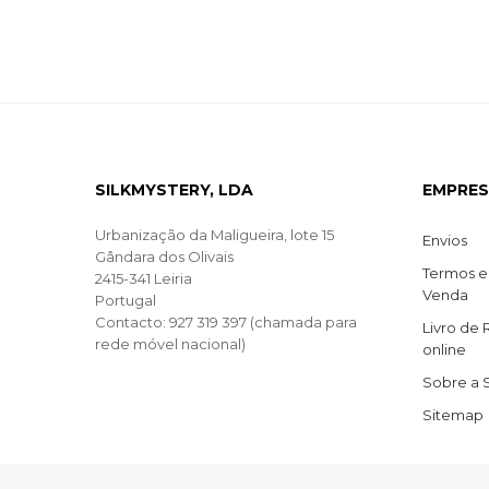
SILKMYSTERY, LDA
EMPRE
Urbanização da Maligueira, lote 15
Envios
Gândara dos Olivais
Termos e
2415-341 Leiria
Venda
Portugal
Contacto: 927 319 397 (chamada para
Livro de
rede móvel nacional)
online
Sobre a 
Sitemap