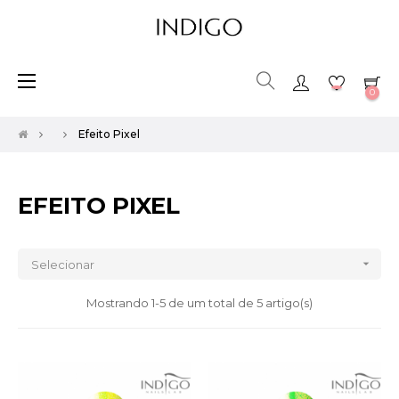
Toggle
☰
0
navigation
Efeito Pixel
EFEITO PIXEL

Selecionar
Mostrando 1-5 de um total de 5 artigo(s)