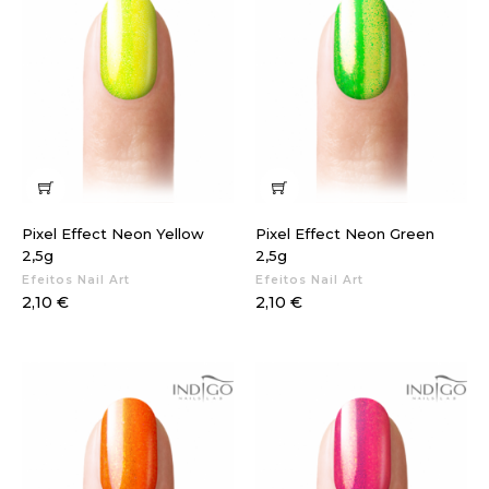
Pixel Effect Neon Yellow
Pixel Effect Neon Green
2,5g
2,5g
Efeitos Nail Art
Efeitos Nail Art
Preço
Preço
2,10 €
2,10 €