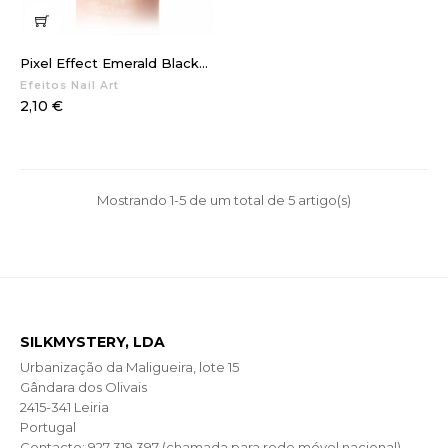
Pixel Effect Emerald Black...
Efeitos Nail Art
Preço
2,10 €
Mostrando 1-5 de um total de 5 artigo(s)
SILKMYSTERY, LDA
Urbanização da Maligueira, lote 15
Gândara dos Olivais
2415-341 Leiria
Portugal
Contacto: 927 319 397 (chamada para rede móvel nacional)