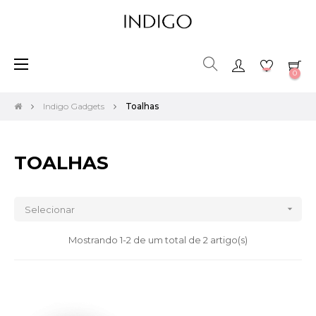
Toggle
☰
0
navigation
Indigo Gadgets
Toalhas
TOALHAS

Selecionar
Mostrando 1-2 de um total de 2 artigo(s)