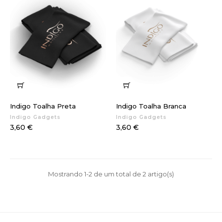
Indigo Toalha Preta
Indigo Toalha Branca
Indigo Gadgets
Indigo Gadgets
Preço
Preço
3,60 €
3,60 €
Mostrando 1-2 de um total de 2 artigo(s)