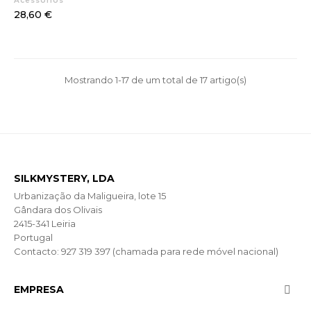
Acessórios
Preço
28,60 €
Mostrando 1-17 de um total de 17 artigo(s)
SILKMYSTERY, LDA
Urbanização da Maligueira, lote 15
Gândara dos Olivais
2415-341 Leiria
Portugal
Contacto: 927 319 397 (chamada para rede móvel nacional)
EMPRESA
