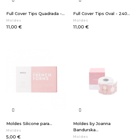
Full Cover Tips Quadrada -...
Full Cover Tips Oval - 240...
Moldes
Moldes
Preço
Preço
11,00 €
11,00 €
Moldes Silicone para...
Moldes by Joanna
Bandurska...
Moldes
Preço
5,00 €
Moldes