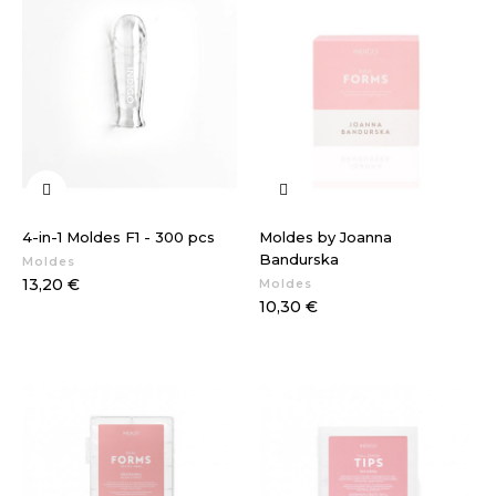
4-in-1 Moldes F1 - 300 pcs
Moldes by Joanna
Bandurska
Moldes
Preço
13,20 €
Moldes
Preço
10,30 €