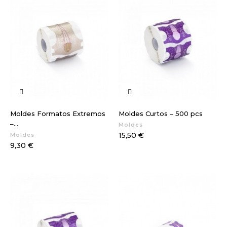
Moldes Formatos Extremos
Moldes Curtos – 500 pcs
–...
Moldes
Preço
15,50 €
Moldes
Preço
9,30 €