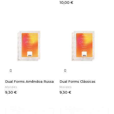
Preço
10,00 €
Dual Forms Amêndoa Russa
Dual Forms Clássicas
Moldes
Moldes
Preço
Preço
9,30 €
9,30 €