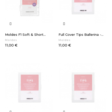
Moldes F1 Soft & Short...
Full Cover Tips Ballerina -...
Moldes
Moldes
Preço
Preço
11,00 €
11,00 €