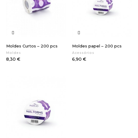
Moldes Curtos – 200 pcs
Moldes papel – 200 pcs
Moldes
Acessórios
Preço
Preço
8,30 €
6,90 €