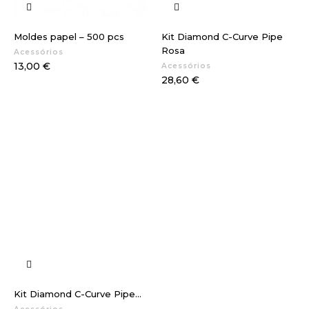
Moldes papel – 500 pcs
Kit Diamond C-Curve Pipe
Rosa
Acessórios
Preço
13,00 €
Acessórios
Preço
28,60 €
Kit Diamond C-Curve Pipe...