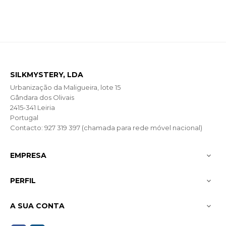
SILKMYSTERY, LDA
Urbanização da Maligueira, lote 15
Gândara dos Olivais
2415-341 Leiria
Portugal
Contacto: 927 319 397 (chamada para rede móvel nacional)
EMPRESA

PERFIL

A SUA CONTA
