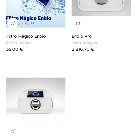
Filtro Mágico Enbio
Enbio Pro
Esterilização
Esterilização
Preço
Preço
35,00 €
2 816,70 €