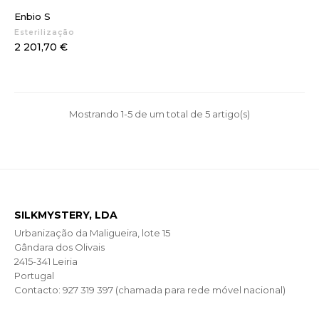
Enbio S
Esterilização
Preço
2 201,70 €
Mostrando 1-5 de um total de 5 artigo(s)
SILKMYSTERY, LDA
Urbanização da Maligueira, lote 15
Gândara dos Olivais
2415-341 Leiria
Portugal
Contacto: 927 319 397 (chamada para rede móvel nacional)