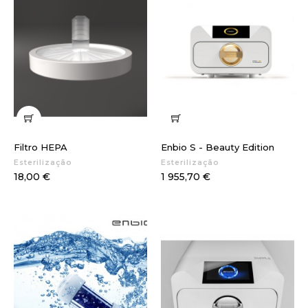
Filtro HEPA
Enbio S - Beauty Edition
Esterilização
Esterilização
Preço
Preço
18,00 €
1 955,70 €