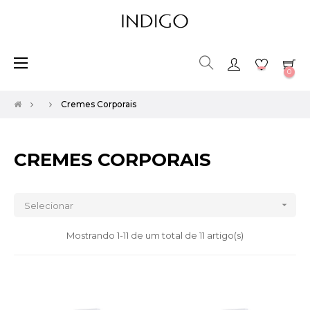
Toggle
☰
0
navigation
Cremes Corporais
CREMES CORPORAIS

Selecionar
Mostrando 1-11 de um total de 11 artigo(s)