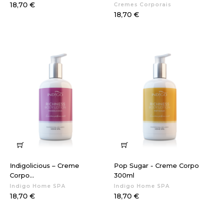
Preço
18,70 €
Cremes Corporais
Preço
18,70 €
Indigolicious – Creme
Pop Sugar - Creme Corpo
Corpo...
300ml
Indigo Home SPA
Indigo Home SPA
Preço
Preço
18,70 €
18,70 €