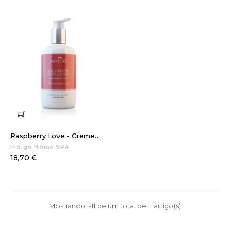
Raspberry Love - Creme...
Indigo Home SPA
Preço
18,70 €
Mostrando 1-11 de um total de 11 artigo(s)