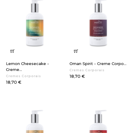
Lemon Cheesecake -
Oman Spirit - Creme Corpo...
Creme...
Cremes Corporais
Preço
18,70 €
Cremes Corporais
Preço
18,70 €