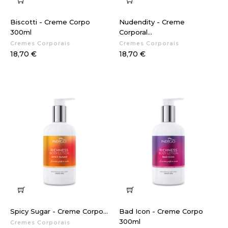
Biscotti - Creme Corpo
Nudendity - Creme
300ml
Corporal...
Cremes Corporais
Cremes Corporais
Preço
Preço
18,70 €
18,70 €
Spicy Sugar - Creme Corpo...
Bad Icon - Creme Corpo
300ml
Cremes Corporais