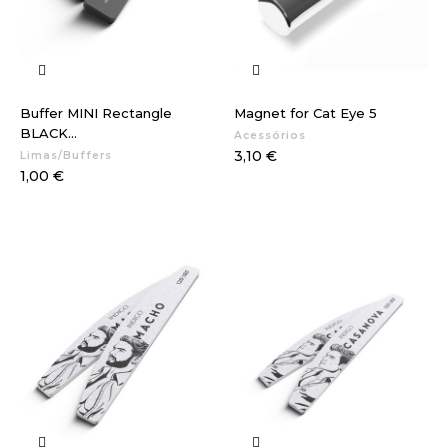
Buffer MINI Rectangle
Magnet for Cat Eye 5
BLACK...
Acessórios
Preço
3,10 €
Limas/Buffers
Preço
1,00 €