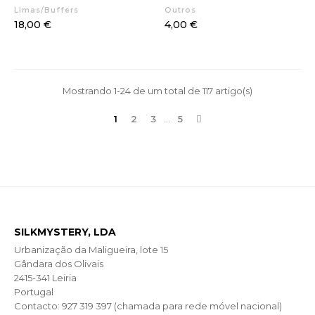
Limas/Buffers
Outros
Preço
Preço
18,00 €
4,00 €
Mostrando 1-24 de um total de 117 artigo(s)
1
2
3
…
5
SILKMYSTERY, LDA
Urbanização da Maligueira, lote 15
Gândara dos Olivais
2415-341 Leiria
Portugal
Contacto: 927 319 397 (chamada para rede móvel nacional)