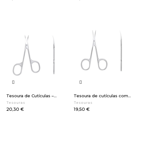
Tesoura de Cutículas –...
Tesoura de cutículas com...
Tesouras
Tesouras
Preço
Preço
20,30 €
19,50 €