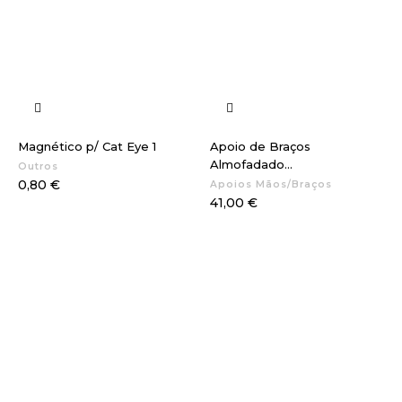
Magnético p/ Cat Eye 1
Apoio de Braços
Almofadado...
Outros
Preço
0,80 €
Apoios Mãos/Braços
Preço
41,00 €