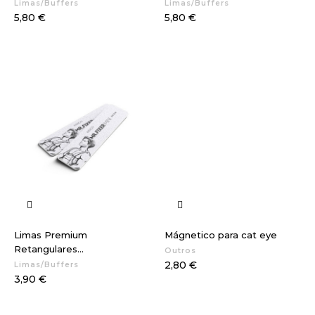
Limas/Buffers
Limas/Buffers
Preço
Preço
5,80 €
5,80 €
Limas Premium
Mágnetico para cat eye
Retangulares...
Outros
Preço
2,80 €
Limas/Buffers
Preço
3,90 €