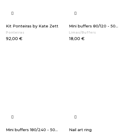
Kit Ponteiras by Kate Zett
Mini buffers 80/120 - 50...
Ponteiras
Limas/Buffers
Preço
Preço
92,00 €
18,00 €
Mini buffers 180/240 - 50...
Nail art ring