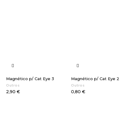
Magnético p/ Cat Eye 3
Magnético p/ Cat Eye 2
Outros
Outros
Preço
Preço
2,90 €
0,80 €