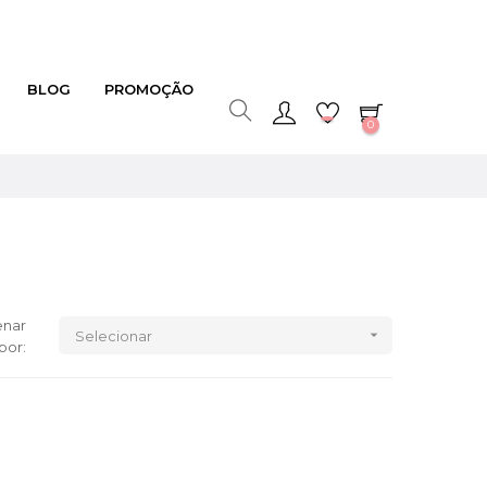
BLOG
PROMOÇÃO
0
nar

Selecionar
por: