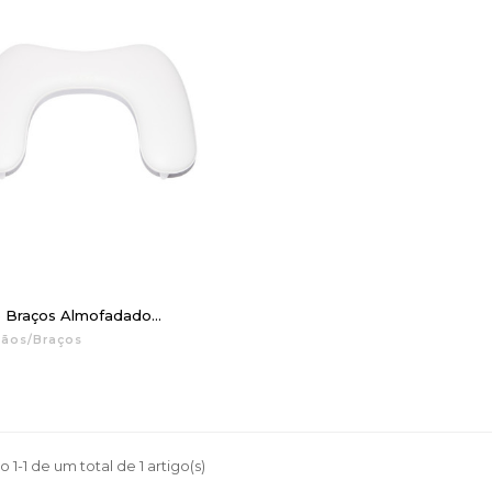
 Braços Almofadado...
ãos/Braços
 1-1 de um total de 1 artigo(s)