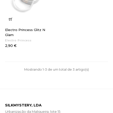
Electro Princess Glitz N
Glam
Electro Princess
Preço
2,90 €
Mostrando 1-3 de um total de 3 artigo(s)
SILKMYSTERY, LDA
Urbanização da Maligueira, lote 15