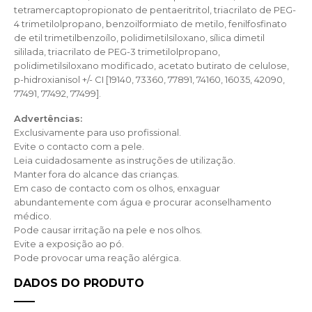
tetramercaptopropionato de pentaeritritol, triacrilato de PEG-
4 trimetilolpropano, benzoilformiato de metilo, fenilfosfinato
de etil trimetilbenzoílo, polidimetilsiloxano, sílica dimetil
sililada, triacrilato de PEG-3 trimetilolpropano,
polidimetilsiloxano modificado, acetato butirato de celulose,
p-hidroxianisol +/- CI [19140, 73360, 77891, 74160, 16035, 42090,
77491, 77492, 77499].
Advertências:
Exclusivamente para uso profissional.
Evite o contacto com a pele.
Leia cuidadosamente as instruções de utilização.
Manter fora do alcance das crianças.
Em caso de contacto com os olhos, enxaguar
abundantemente com água e procurar aconselhamento
médico.
Pode causar irritação na pele e nos olhos.
Evite a exposição ao pó.
Pode provocar uma reação alérgica.
DADOS DO PRODUTO