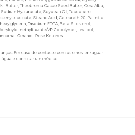
ii Butter, Theobroma Cacao Seed Butter, Cera Alba,
, Sodium Hyaluronate, Soybean Oil, Tocopherol,
tenylsuccinate, Stearic Acid, Ceteareth-20, Palmitic
hexylglycerin, Disodium EDTA, Beta-Sitosterol,
ryloyldimethyltaurate/VP Copolymer, Linalool,
 Cinnamal, Geraniol, Rose Ketones
rianças. Em caso de contacto com os olhos, enxaguar
água e consultar um médico.