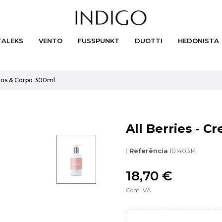
TALEKS
VENTO
FUSSPUNKT
DUOTTI
HEDONISTA
Mãos & Corpo 300ml
All Berries - 
Referência
10140314
18,70 €
Com IVA