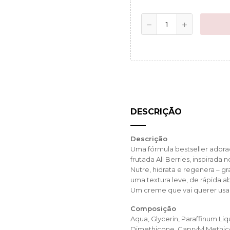
DESCRIÇÃO
Descrição
Uma fórmula bestseller adora
frutada All Berries, inspirada 
Nutre, hidrata e regenera – g
uma textura leve, de rápida a
Um creme que vai querer usar
Composição
Aqua, Glycerin, Paraffinum Liq
Dimethicone, Caprylyl Methico