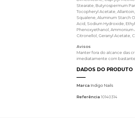
Stearate, Butyrospermum Park
Tocopheryl Acetate, Allantoin
Squalene, Aluminum Starch Oc
Acid, Sodium Hydroxide, Ethyl
Phenoxyethanol, Ammonium Ac
Citronellol, Geranyl Acetate,
Avisos
Manter fora do alcance das c
imediatamente com bastante 
DADOS DO PRODUTO
Marca
Indigo Nails
Referência
10140314