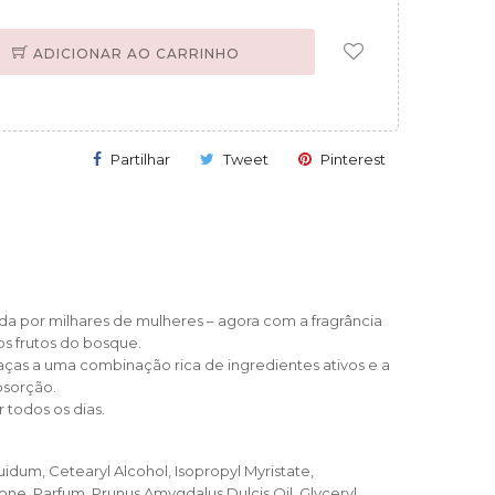
ADICIONAR AO CARRINHO
Partilhar
Tweet
Pinterest
da por milhares de mulheres – agora com a fragrância
nos frutos do bosque.
raças a uma combinação rica de ingredientes ativos e a
bsorção.
 todos os dias.
uidum, Cetearyl Alcohol, Isopropyl Myristate,
ne, Parfum, Prunus Amygdalus Dulcis Oil, Glyceryl